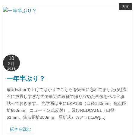
天文
10
2月
2023
一年半ぶり？
最近twitterで上げてばかりでこちらを完全に忘れてました(笑)流
石に放置しすぎなので最近の遠征で撮り貯めた画像をペタペタ
貼っておきます。 光学系は主にBKP130（口径130mm、焦点距
離650mm、ニュートン式反射）、及びREDCAT51（口径
51mm、焦点距離250mm、屈折式）カメラはZW[…]
続きを読む