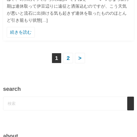
期は連休取って伊豆辺りに遠征と洒落込むのですが、こう天気
が悪いと流石に出掛ける気も起きず連休を取ったもののほとん
ど引き籠もり状態[…]
続きを読む
投
1
2
>
稿
の
search
ペ
ー
ジ
送
about