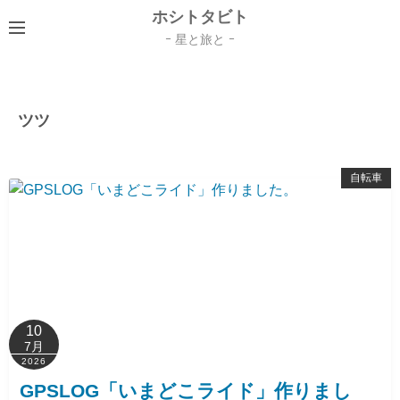
コ
ホシトタビト
ン
ｰ 星と旅と ｰ
テ
ン
ツ
ツツ
へ
ス
キ
自転車
ッ
プ
10
7月
2026
GPSLOG「いまどこライド」作りまし