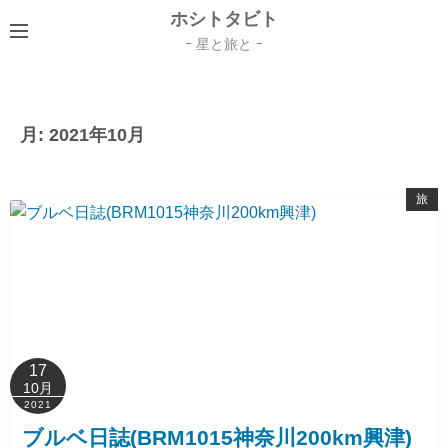
コ
ホシトタビト
ン
ｰ 星と旅と ｰ
テ
ン
ツ
月:
2021年10月
へ
ス
キ
旅
ッ
プ
17
10月
2021
ブルベ日誌(BRM1015神奈川200km興津)